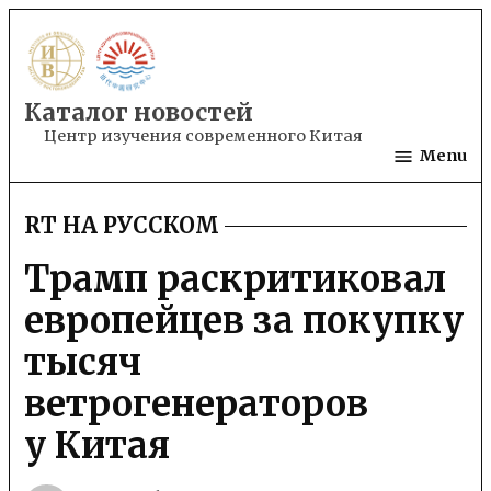
Skip
to
content
Каталог новостей
Центр изучения современного Китая
Menu
RT НА РУССКОМ
POSTED
IN
Трамп раскритиковал
европейцев за покупку
тысяч
ветрогенераторов
у Китая