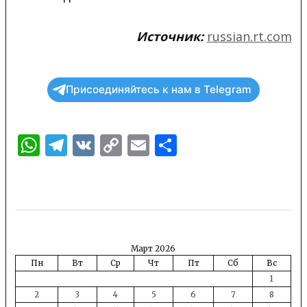
Источник:
russian.rt.com
Присоединяйтесь к нам в Telegram
WhatsApp
Telegram
VK
Copy
Email
Отправить
Link
Март 2026
Пн
Вт
Ср
Чт
Пт
Сб
Вс
1
2
3
4
5
6
7
8