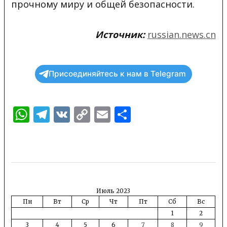
прочному миру и общей безопасности.
Источник:
russian.news.cn
Присоединяйтесь к нам в Telegram
WhatsApp
Telegram
VK
Copy
Email
Отправить
Link
Июль 2023
Пн
Вт
Ср
Чт
Пт
Сб
Вс
1
2
3
4
5
6
7
8
9