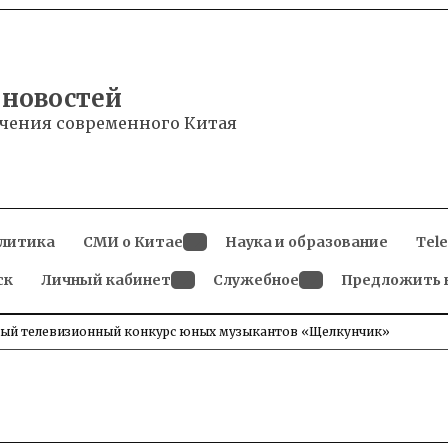
 новостей
чения современного Китая
литика
СМИ о Китае
Наука и образование
Tel
Open
ск
Личный кабинет
dropdown
Служебное
Предложить 
menu
Open
Open
dropdown
dropdown
menu
menu
ый телевизионный конкурс юных музыкантов «Щелкунчик»