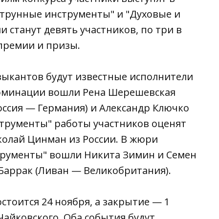
Струнные инструменты" и "Духовые и
 станут девять участников, по три в
премии и призы.
ыкантов будут известные исполнители
номинации вошли Рена Шерешевская
Россия — Германия) и Александр Ключко
струменты" работы участников оценят
колай Цинман из России. В жюри
трументы" вошли Никита Зимин и Семен
 Баррак (Ливан — Великобритания).
стоится 24 ноября, а закрытие — 1
айковского. Оба события будут