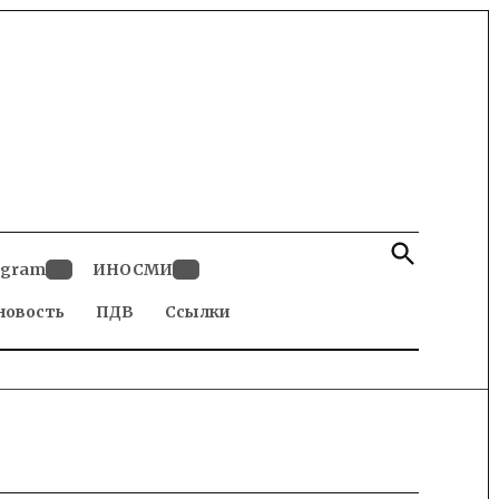
Open
Search
egram
ИНОСМИ
Open
Open
новость
dropdown
ПДВ
Ссылки
dropdown
menu
menu