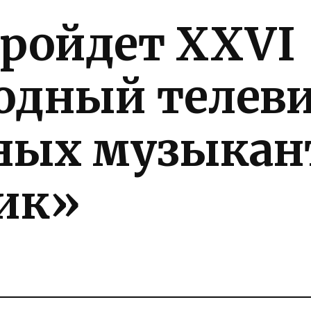
пройдет XXVI
одный телев
ных музыкан
ик»