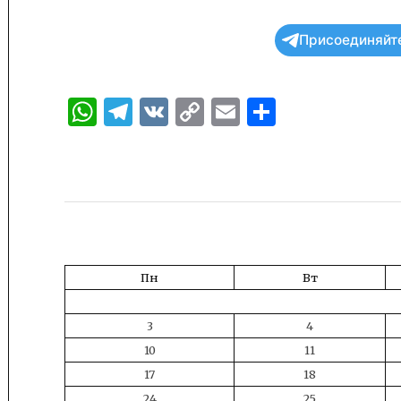
Присоединяйте
WhatsApp
Telegram
VK
Copy
Email
Отправи
Link
Пн
Вт
3
4
10
11
17
18
24
25