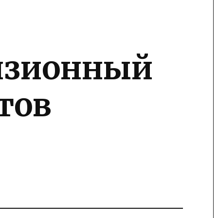
изионный
тов