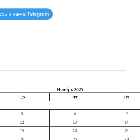
сь к нам в Telegram
ть
Ноябрь 2025
Ср
Чт
Пт
5
6
7
12
13
14
19
20
21
26
27
28