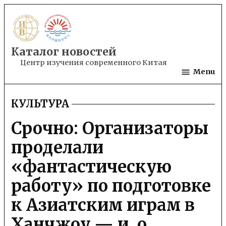
Skip
to
content
Каталог новостей
Центр изучения современного Китая
Menu
КУЛЬТУРА
POSTED
IN
Срочно: Организаторы
проделали
«фантастическую
работу» по подготовке
к Азиатским играм в
Ханчжоу — и. о.